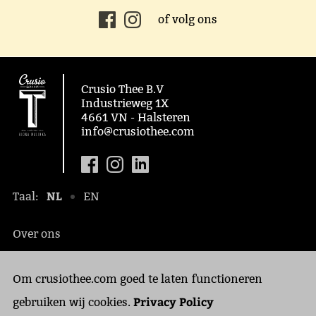
of volg ons
Crusio Thee B.V
Industrieweg 1X
4661 VN - Halsteren
info@crusiothee.com
NL
Taal:
EN
Over ons
Maatschappelijk
Om crusiothee.com goed te laten functioneren
Contact
Privacy Policy
Privacy Policy
gebruiken wij cookies.