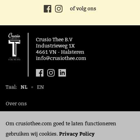
of volg ons
Crusio Thee B.V
Industrieweg 1X
4661 VN - Halsteren
info@crusiothee.com
NL
Taal:
EN
Over ons
Maatschappelijk
Om crusiothee.com goed te laten functioneren
Contact
Privacy Policy
Privacy Policy
gebruiken wij cookies.