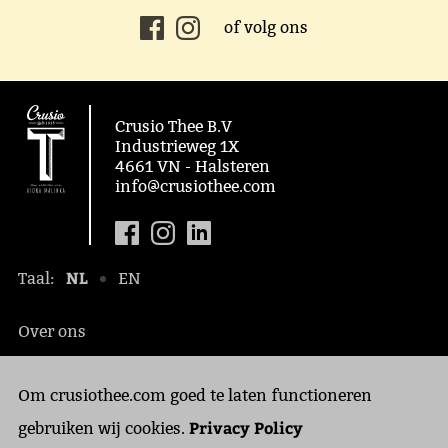
of volg ons
Crusio Thee B.V
Industrieweg 1X
4661 VN - Halsteren
info@crusiothee.com
NL
Taal:
EN
Over ons
Maatschappelijk
Om crusiothee.com goed te laten functioneren
Contact
Privacy Policy
Privacy Policy
gebruiken wij cookies.