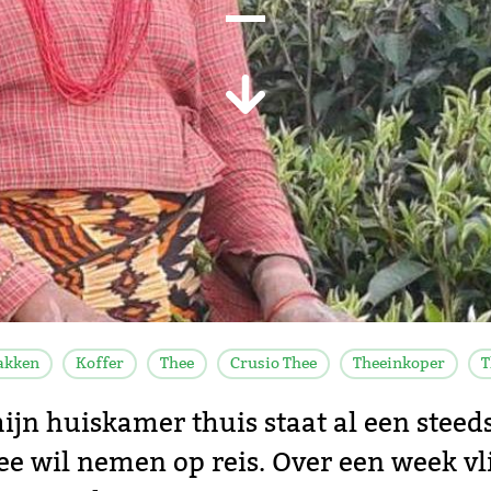
akken
Koffer
Thee
Crusio Thee
Theeinkoper
T
 mijn huiskamer thuis staat al een steed
ee wil nemen op reis. Over een week vl