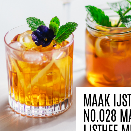
MAAK IJST
NO.028 M
IJSTHEE M