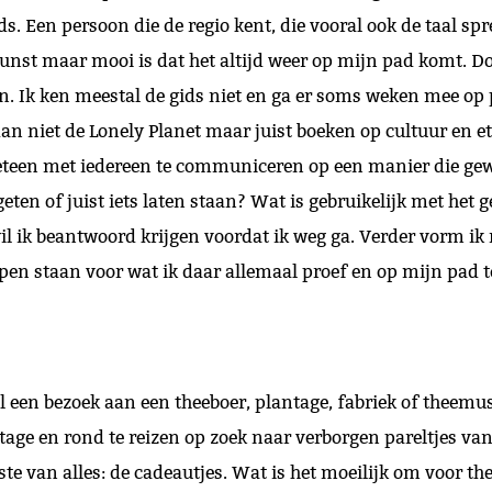
gids. Een persoon die de regio kent, die vooral ook de taal 
kunst maar mooi is dat het altijd weer op mijn pad komt. D
oen. Ik ken meestal de gids niet en ga er soms weken mee op
dan niet de Lonely Planet maar juist boeken op cultuur en et
teen met iedereen te communiceren op een manier die gewen
geten of juist iets laten staan? Wat is gebruikelijk met het
l ik beantwoord krijgen voordat ik weg ga. Verder vorm ik 
 open staan voor wat ik daar allemaal proef en op mijn pad 
wel een bezoek aan een theeboer, plantage, fabriek of thee
tage en rond te reizen op zoek naar verborgen pareltjes va
e van alles: de cadeautjes. Wat is het moeilijk om voor th