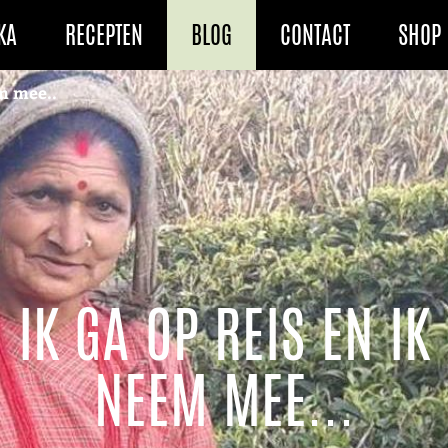
KA
RECEPTEN
BLOG
CONTACT
SHOP
em mee..
IK GA OP REIS EN IK
NEEM MEE...