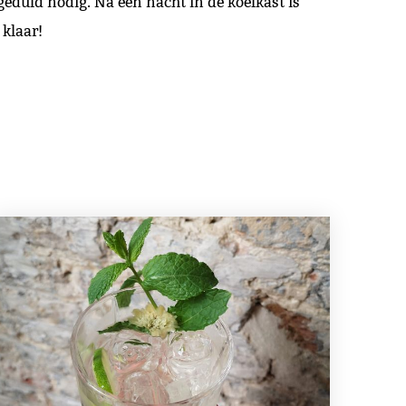
 geduld nodig. Na een nacht in de koelkast is
 klaar!