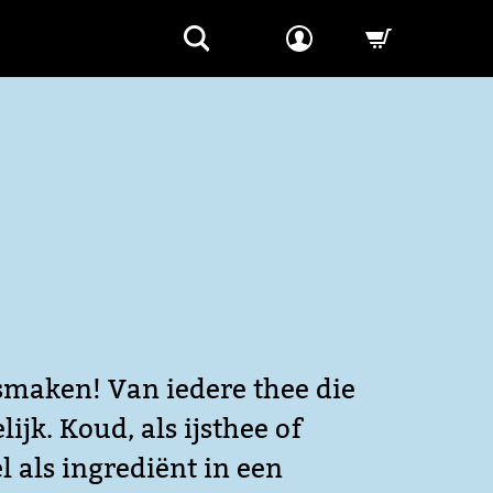
-->
 smaken! Van iedere thee die
ijk. Koud, als ijsthee of
l als ingrediënt in een