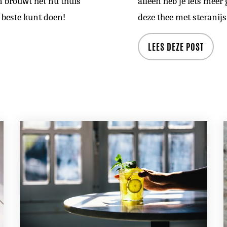
n brouwt het nu thuis
alleen heb je iets meer
t beste kunt doen!
deze thee met steranijs
LEES DEZE POST