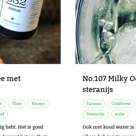
ee met
No.107 Milky O
steranijs
r
Thee
Recept
Taiwan
Coldbrew
nd
Steranijs
anijs
g hebt. Het is goed
Ook met koud water is 