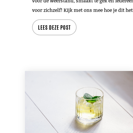
voor de weerstand, smaakt te gek en iederee
voor zichzelf! Kijk met ons mee hoe je dit he
LEES DEZE POST