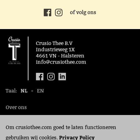
of volg ons
Crusio Thee B.V
Industrieweg 1X
4661 VN - Halsteren
info@crusiothee.com
NL
Taal:
EN
Over ons
Maatschappelijk
Om crusiothee.com goed te laten functioneren
Contact
Privacy Policy
Privacy Policy
gebruiken wij cookies.