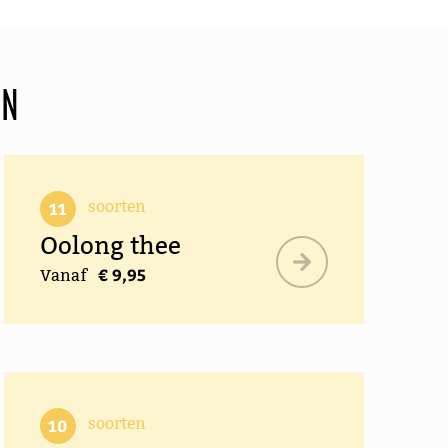
EN
soorten
11
Oolong thee
€ 9,95
Vanaf
soorten
10