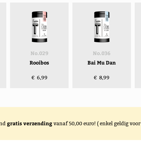
No.029
No.036
Rooibos
Bai Mu Dan
€ 6,99
€ 8,99
gratis verzending
and
vanaf 50,00 euro! ( enkel geldig vo