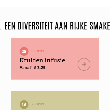
.. EEN DIVERSITEIT AAN RIJKE SMAK
soorten
25
Kruiden infusie
€ 3,25
Vanaf
soorten
16