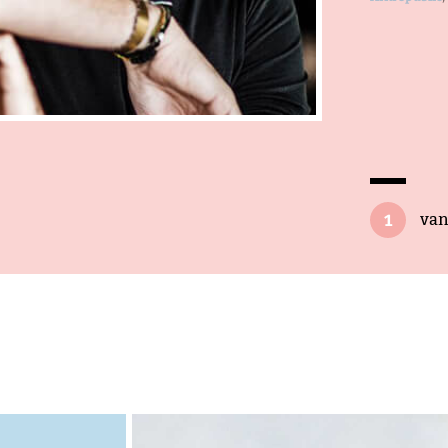
chef of o
afleveren,
Jeroen Veldk
1
va