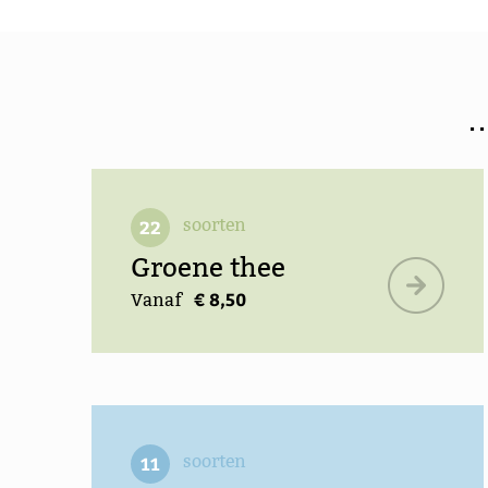
.
soorten
22
Groene thee
€ 8,50
Vanaf
soorten
11