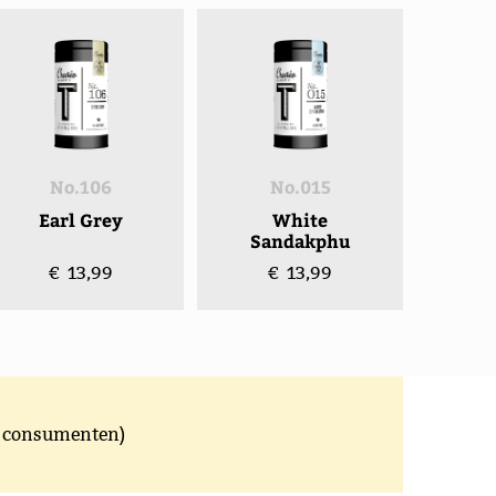
No.106
No.015
Earl Grey
White
Sandakphu
€ 13,99
€ 13,99
or consumenten)