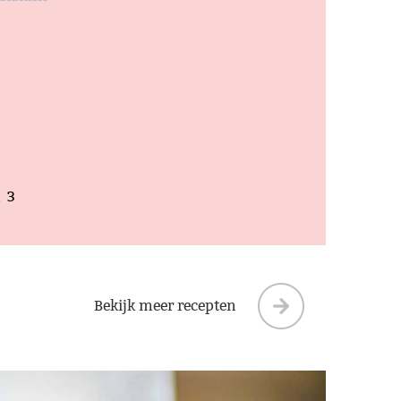
ndernemer bent. Geen gedoe, gewoon
 met content en een fijne relatie!"
Coffeelab
amp - Mede eigenaar en oprichter
n
3
Bekijk meer recepten