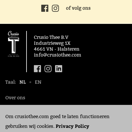
of volg ons
Crusio Thee B.V
Industrieweg 1X
4661 VN - Halsteren
info@crusiothee.com
NL
Taal:
EN
Over ons
Maatschappelijk
Om crusiothee.com goed te laten functioneren
Contact
Privacy Policy
Privacy Policy
gebruiken wij cookies.