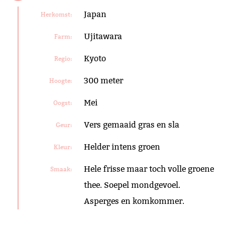
Japan
Herkomst:
Ujitawara
Farm:
Kyoto
Regio:
300 meter
Hoogte:
Mei
Oogst:
Vers gemaaid gras en sla
Geur:
Helder intens groen
Kleur:
Hele frisse maar toch volle groene
Smaak:
thee. Soepel mondgevoel.
Asperges en komkommer.