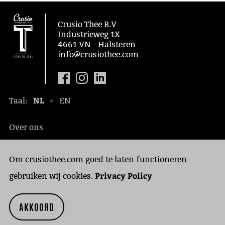
Crusio Thee B.V
Industrieweg 1X
4661 VN - Halsteren
info@crusiothee.com
NL
Taal:
EN
Over ons
Maatschappelijk
Om crusiothee.com goed te laten functioneren
Contact
Privacy Policy
Privacy Policy
gebruiken wij cookies.
Cookies
AKKOORD
Copyright © 2018 Crusio Thee B.V.