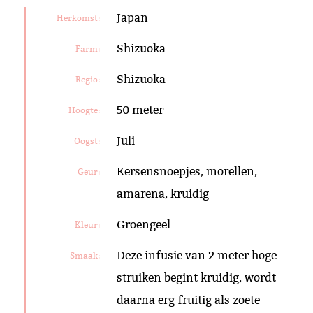
Japan
Herkomst:
Shizuoka
Farm:
Shizuoka
Regio:
50 meter
Hoogte:
Juli
Oogst:
Kersensnoepjes, morellen,
Geur:
amarena, kruidig
Groengeel
Kleur:
Deze infusie van 2 meter hoge
Smaak:
struiken begint kruidig, wordt
daarna erg fruitig als zoete