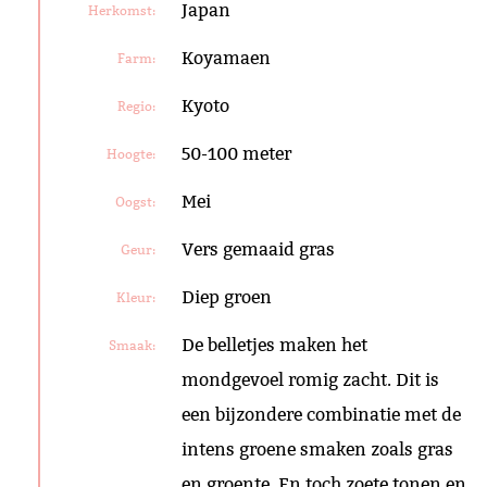
Japan
Herkomst:
Koyamaen
Farm:
Kyoto
Regio:
50-100 meter
Hoogte:
Mei
Oogst:
Vers gemaaid gras
Geur:
Diep groen
Kleur:
De belletjes maken het
Smaak:
mondgevoel romig zacht. Dit is
een bijzondere combinatie met de
intens groene smaken zoals gras
en groente. En toch zoete tonen en