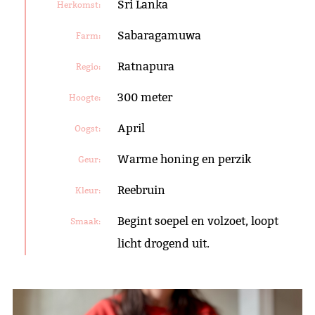
Sri Lanka
Herkomst:
Sabaragamuwa
Farm:
Ratnapura
Regio:
300 meter
Hoogte:
April
Oogst:
Warme honing en perzik
Geur:
Reebruin
Kleur:
Begint soepel en volzoet, loopt
Smaak:
licht drogend uit.