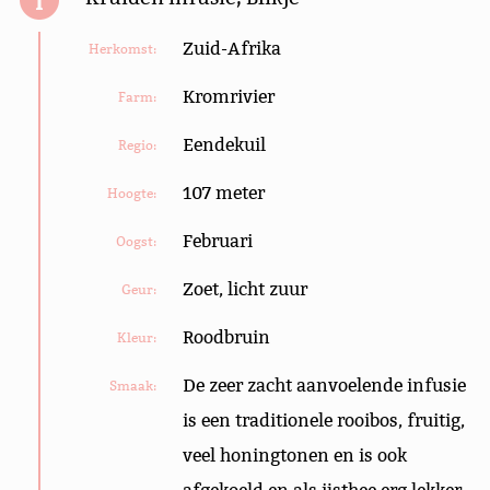
Zuid-Afrika
Herkomst:
Kromrivier
Farm:
Eendekuil
Regio:
107 meter
Hoogte:
Februari
Oogst:
Zoet, licht zuur
Geur:
Roodbruin
Kleur:
De zeer zacht aanvoelende infusie
Smaak:
is een traditionele rooibos, fruitig,
veel honingtonen en is ook