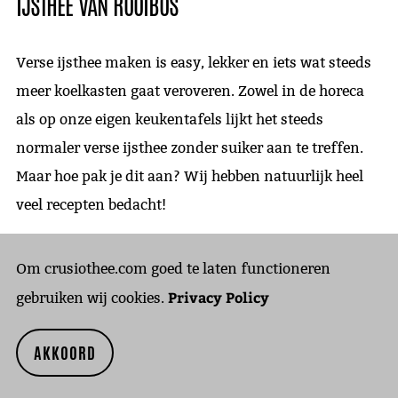
IJSTHEE VAN ROOIBOS
Verse ijsthee maken is easy, lekker en iets wat steeds
meer koelkasten gaat veroveren. Zowel in de horeca
als op onze eigen keukentafels lijkt het steeds
normaler verse ijsthee zonder suiker aan te treffen.
Maar hoe pak je dit aan? Wij hebben natuurlijk heel
veel recepten bedacht!
Om crusiothee.com goed te laten functioneren
Privacy Policy
gebruiken wij cookies.
MAAK EEN ZOMERSE IJSTHEE
MET DE THEE UIT DEZE BLOG:
AKKOORD
NO.029 ROOIBOS!