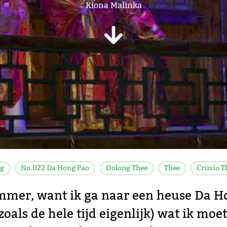
Kiona Malinka
g
No.022 Da Hong Pao
Oolong Thee
Thee
Crusio T
mmer, want ik ga naar een heuse Da H
oals de hele tijd eigenlijk) wat ik mo