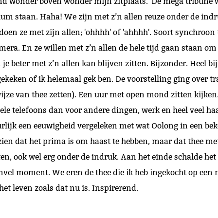
ind wonder boven wonder mijn zitplaats.
De mega tribune w
ium staan. Haha! We zijn met z’n allen reuze onder de indru
il doen ze met zijn allen; 'ohhhh' of 'ahhhh'. Soort synchroon 
camera. En ze willen met z’n allen de hele tijd gaan staan om 
 je beter met z’n allen kan blijven zitten. Bijzonder. Heel bi
gekeken of ik helemaal gek ben. De voorstelling ging over t
wijze van thee zetten). Een uur met open mond zitten kijken.
e telefoons dan voor andere dingen, werk en heel veel haa
rlijk een eeuwigheid vergeleken met wat Oolong in een be
n zien dat het prima is om haast te hebben, maar dat thee m
ten, ook wel erg onder de indruk. Aan het einde schalde he
envel moment. We eren de thee die ik heb ingekocht op een m
 het leven zoals dat nu is. Inspirerend.