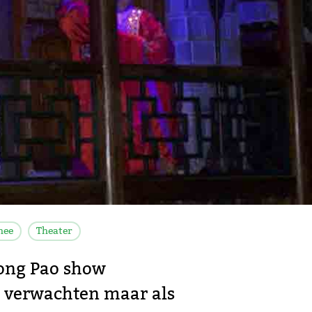
hee
Theater
ong Pao show
et verwachten maar als