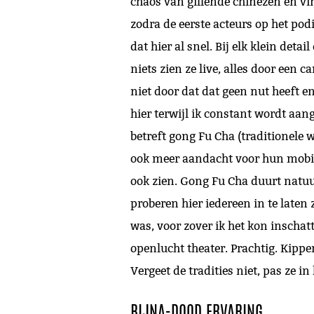
chaos van gillende chinezen en v
zodra de eerste acteurs op het pod
dat hier al snel. Bij elk klein deta
niets zien ze live, alles door een 
niet door dat dat geen nut heeft en
hier terwijl ik constant wordt aan
betreft gong Fu Cha (traditionele 
ook meer aandacht voor hun mobiel
ook zien. Gong Fu Cha duurt natuu
proberen hier iedereen in te late
was, voor zover ik het kon inschat
openlucht theater. Prachtig. Kipp
Vergeet de tradities niet, pas ze in
BIJNA-DOOD ERVARING