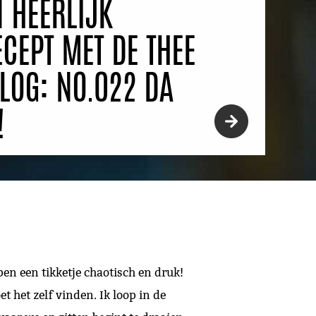
 HEERLIJK
ECEPT MET DE THEE
BLOG: NO.022 DA
!
pen een tikketje chaotisch en druk!
t het zelf vinden. Ik loop in de