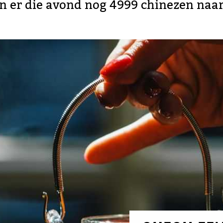
n er die avond nog 4999 chinezen naar 