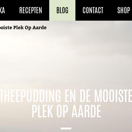
KA
RECEPTEN
BLOG
CONTACT
SHOP
oiste Plek Op Aarde
THEEPUDDING EN DE MOOIST
PLEK OP AARDE