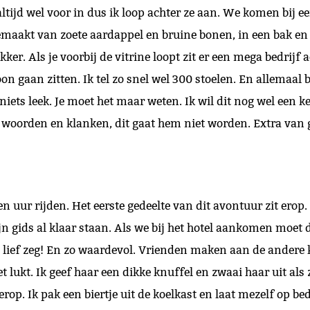
altijd wel voor in dus ik loop achter ze aan. We komen bij ee
maakt van zoete aardappel en bruine bonen, in een bak en 
er. Als je voorbij de vitrine loopt zit er een mega bedrijf 
aan zitten. Ik tel zo snel wel 300 stoelen. En allemaal be
iets leek. Je moet het maar weten. Ik wil dit nog wel een k
l woorden en klanken, dit gaat hem niet worden. Extra van 
 uur rijden. Het eerste gedeelte van dit avontuur zit erop.
n gids al klaar staan. Als we bij het hotel aankomen moet de
at lief zeg! En zo waardevol. Vrienden maken aan de andere 
 lukt. Ik geef haar een dikke knuffel en zwaai haar uit als 
rop. Ik pak een biertje uit de koelkast en laat mezelf op bed