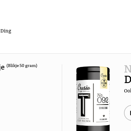
 Ding
N
je
(Blikje 50 gram)
D
Ool