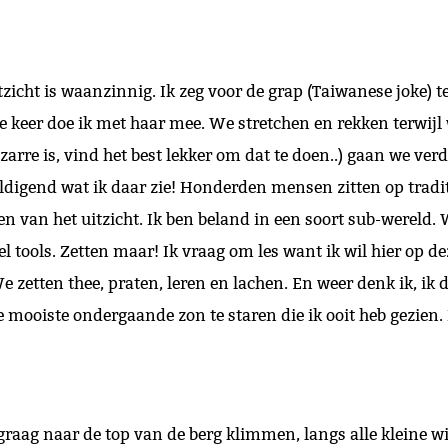
cht is waanzinnig. Ik zeg voor de grap (Taiwanese joke) te
ze keer doe ik met haar mee. We stretchen en rekken terwijl 
bizarre is, vind het best lekker om dat te doen..) gaan we ve
digend wat ik daar zie! Honderden mensen zitten op tradit
ten van het uitzicht. Ik ben beland in een soort sub-wereld. 
l tools. Zetten maar! Ik vraag om les want ik wil hier op de
e zetten thee, praten, leren en lachen. En weer denk ik, ik do
 mooiste ondergaande zon te staren die ik ooit heb gezien. 
graag naar de top van de berg klimmen, langs alle kleine w