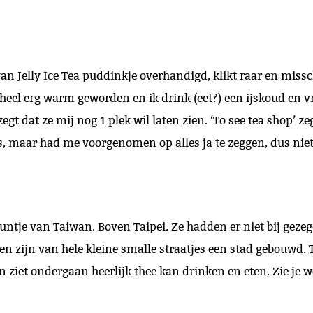
an Jelly Ice Tea puddinkje overhandigd, klikt raar en miss
s heel erg warm geworden en ik drink (eet?) een ijskoud en
gt dat ze mij nog 1 plek wil laten zien. ‘To see tea shop’ ze
as, maar had me voorgenomen op alles ja te zeggen, dus ni
untje van Taiwan. Boven Taipei. Ze hadden er niet bij gezeg
gen zijn van hele kleine smalle straatjes een stad gebouwd. 
on ziet ondergaan heerlijk thee kan drinken en eten. Zie je we