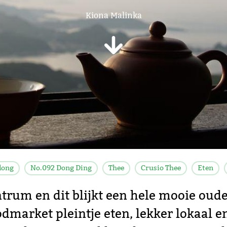
Kiona Malinka
long
No.092 Dong Ding
Thee
Crusio Thee
Eten
trum en dit blijkt een hele mooie oude
odmarket pleintje eten, lekker lokaal e