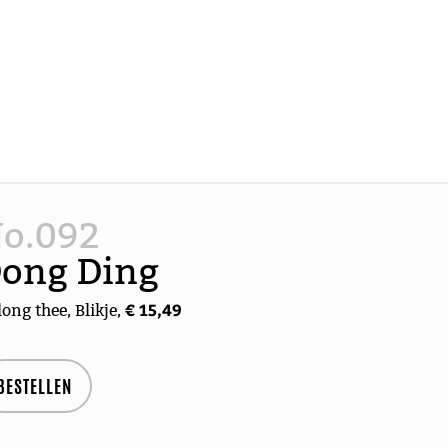
o.092
ong Ding
€ 15,49
ong thee, Blikje,
BESTELLEN