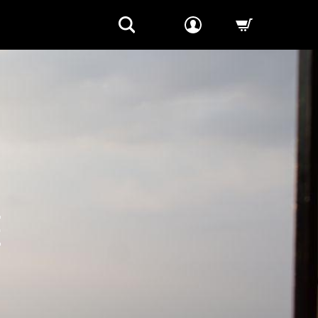
-->
E