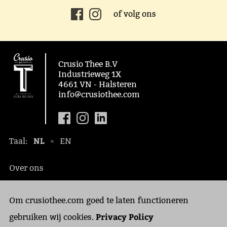
of volg ons
Crusio Thee B.V
Industrieweg 1X
4661 VN - Halsteren
info@crusiothee.com
NL
Taal:
EN
Over ons
Maatschappelijk
Om crusiothee.com goed te laten functioneren
Contact
Privacy Policy
Privacy Policy
gebruiken wij cookies.