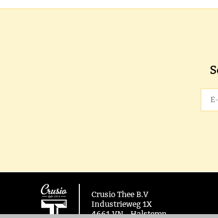
S
Crusio Thee B.V
Industrieweg 1X
4661 VN - Halsteren