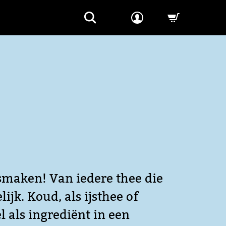
-->
 smaken! Van iedere thee die
ijk. Koud, als ijsthee of
l als ingrediënt in een